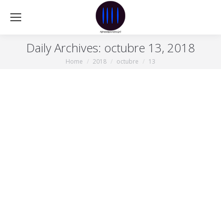
Daily Archives:
octubre 13, 2018
Home
2018
octubre
13
You are here: