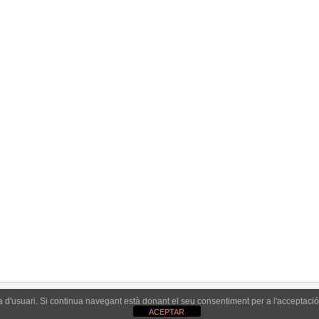
ada
, 2018
cabat de banyera esmaltada. Desde fa un temps hem estat r
la durabilitat Presentem una banyera amb òxid al lateral. L’ò
ons i desgast…
ia d'usuari. Si continua navegant està donant el seu consentiment per a l'acceptaci
Reparar Banye
ACEPTAR