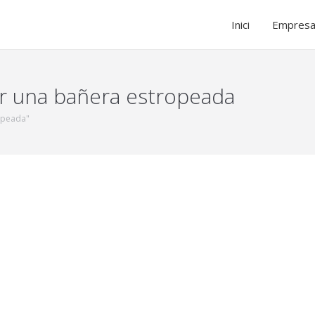
Inici
Empres
r una bañera estropeada
ropeada"