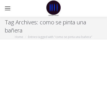
Tag Archives:
como se pinta una
bañera
Home
Entries tagged with "como se pinta una bañera"
You are here: