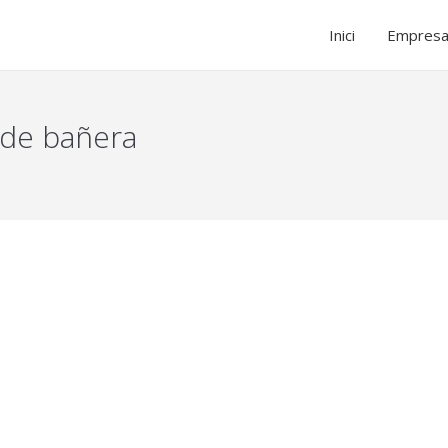
Inici
Empres
 de bañera