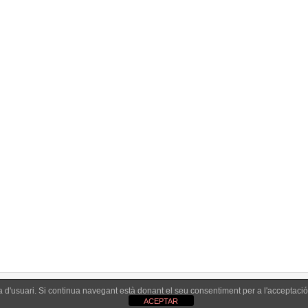
ada
, 2018
cabat de banyera esmaltada. Desde fa un temps hem estat r
la durabilitat Presentem una banyera amb òxid al lateral. L’ò
ons i desgast…
ia d'usuari. Si continua navegant està donant el seu consentiment per a l'acceptaci
Reparar Banye
ACEPTAR